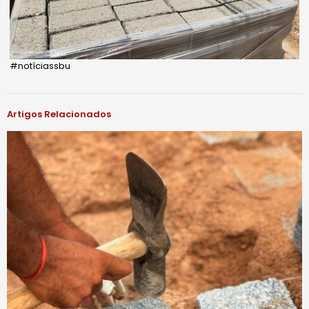
#notíciassbu
Artigos Relacionados