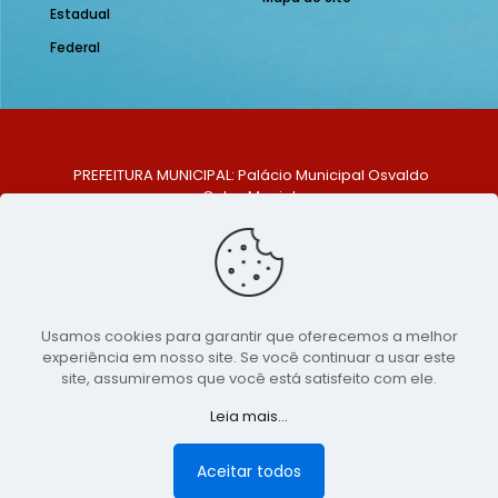
Estadual
Federal
PREFEITURA MUNICIPAL: Palácio Municipal Osvaldo
Celso Maciel
ENDEREÇO: Praça Historiador Adalberto Paiva, nº 1,
Centro, São Bento do Una - PE. CEP: 553370-128
TELEFONE: (81) 99548-1569
E-MAIL: ouvidoria@saobentodouna.pe.gov.br
Siga-nos nas redes sociais:
Usamos cookies para garantir que oferecemos a melhor
experiência em nosso site. Se você continuar a usar este
Copyright 2021-2026 - Assessoria de Comunicação da
site, assumiremos que você está satisfeito com ele.
Prefeitura de São Bento do Una - PE
Leia mais...
Página desenvolvida pela agência de
publicidade
LumusWeb - Agência Digital
Aceitar todos