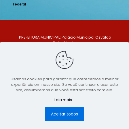
Federal
PREFEITURA MUNICIPAL: Palácio Municipal Osvaldo
Celso Maciel
ENDEREÇO: Praça Historiador Adalberto Paiva, nº 1,
Centro, São Bento do Una - PE. CEP: 553370-128
TELEFONE: (81) 99548-1569
E-MAIL: ouvidoria@saobentodouna.pe.gov.br
Siga-nos nas redes sociais:
Usamos cookies para garantir que oferecemos a melhor
experiência em nosso site. Se você continuar a usar este
Copyright 2021-2026 - Assessoria de Comunicação da
site, assumiremos que você está satisfeito com ele.
Prefeitura de São Bento do Una - PE
Leia mais...
Página desenvolvida pela agência de
publicidade
LumusWeb - Agência Digital
Aceitar todos