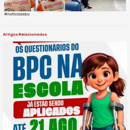
#notíciassbu
Artigos Relacionados