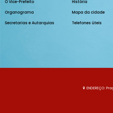
O Vice-Prefeito
História
Organograma
Mapa da cidade
Secretarias e Autarquias
Telefones úteis
ENDEREÇO: Praça