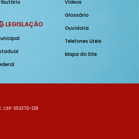
ributário
Vídeos
Glossário
LEGISLAÇÃO
Ouvidoria
unicipal
Telefones úteis
stadual
Mapa do Site
ederal
E. CEP: 553370-128