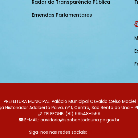
Radar da Transparência Pública
T
Emendas Parlamentares
M
E
F
PREFEITURA MUNICIPAL: Palácio Municipal Osvaldo Celso Maciel
 Historiador Adalberto Paiva, nº 1, Centro, São Bento do Una - P
TELEFONE: (81) 99548-1569
E-MAIL: ouvidoria@saobentodouna.pe.gov.br
Siga-nos nas redes sociais: