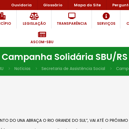
Ouvidoria
Glossário
Mapa do Site
Pergunt
CÍPIO
LEGISLAÇÃO
TRANSPARÊNCIA
SERVIÇOS
C
ASCOM-SBU
Campanha Solidária SBU/RS
BU
Notícias
Secretaria de Assistência Social
Campa
ENTO DO UNA ABRAÇA O RIO GRANDE DO SUL”, VAI ATÉ O PRÓXIMO 