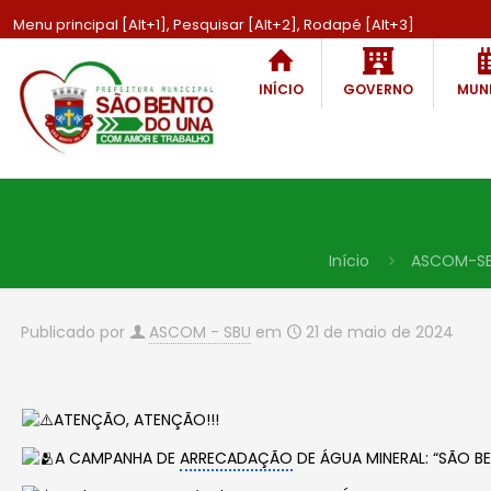
Menu principal [Alt+1], Pesquisar [Alt+2], Rodapé [Alt+3]
INÍCIO
GOVERNO
MUNI
Início
ASCOM-S
Publicado por
ASCOM - SBU
em
21 de maio de 2024
ATENÇÃO, ATENÇÃO!!!
A CAMPANHA DE
ARRECADAÇÃO
DE ÁGUA MINERAL: “SÃO B