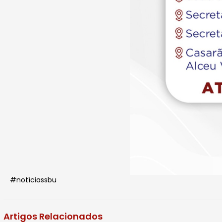
#notíciassbu
Artigos Relacionados