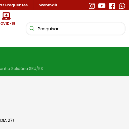
as Frequentes
Webmail
OVID-19
nha Solidária SBU/RS
DIA 27!