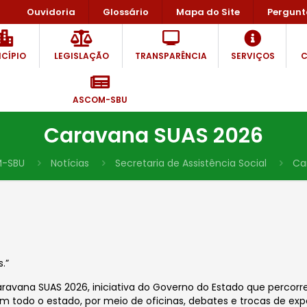
Ouvidoria
Glossário
Mapa do Site
Pergunt
CÍPIO
LEGISLAÇÃO
TRANSPARÊNCIA
SERVIÇOS
C
ASCOM-SBU
Caravana SUAS 2026
-SBU
Notícias
Secretaria de Assistência Social
Ca
s.”
ravana SUAS 2026, iniciativa do Governo do Estado que percorr
 em todo o estado, por meio de oficinas, debates e trocas de exp