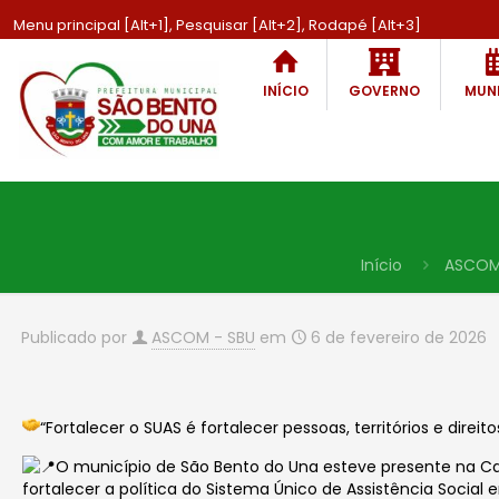
Menu principal [Alt+1], Pesquisar [Alt+2], Rodapé [Alt+3]
INÍCIO
GOVERNO
MUNI
Início
ASCOM
Publicado por
ASCOM - SBU
em
6 de fevereiro de 2026
“Fortalecer o SUAS é fortalecer pessoas, territórios e direito
O município de São Bento do Una esteve presente na Ca
fortalecer a política do Sistema Único de Assistência Social