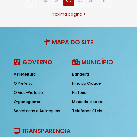
1
...
94
95
96
97
98
...
110
Próxima página
MAPA DO SITE
GOVERNO
MUNICÍPIO
A Prefeitura
Bandeira
O Prefeito
Hino da Cidade
O Vice-Prefeito
História
Organograma
Mapa da cidade
Secretarias e Autarquias
Telefones úteis
TRANSPARÊNCIA