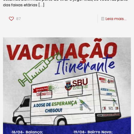
das faixas etárias
[…]
87
Leia mais...