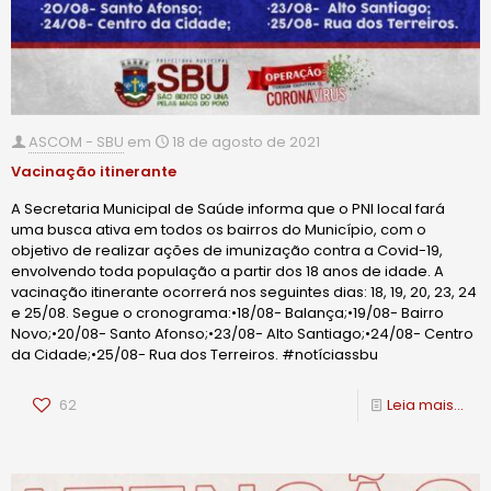
ASCOM - SBU
em
18 de agosto de 2021
Vacinação itinerante
A Secretaria Municipal de Saúde informa que o PNI local fará
uma busca ativa em todos os bairros do Município, com o
objetivo de realizar ações de imunização contra a Covid-19,
envolvendo toda população a partir dos 18 anos de idade. A
vacinação itinerante ocorrerá nos seguintes dias: 18, 19, 20, 23, 24
e 25/08. Segue o cronograma:•18/08- Balança;•19/08- Bairro
Novo;•20/08- Santo Afonso;•23/08- Alto Santiago;•24/08- Centro
da Cidade;•25/08- Rua dos Terreiros. #notíciassbu
62
Leia mais...