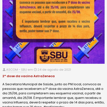
ASCOM - SBU
em
24 de agosto de 2021
2ª dose da vacina AstraZeneca
A Secretaria Municipal de Saúde, junto ao PNI local, convoca as
pessoas que receberam a 1ª dose da vacina AstraZeneca, até o
dia 25/06, para completarem seu esquema vacinal, a partir de
amanhã, dia 25/08. É importante lembrar que, quem recebeu a
vacina Influenza, deverá respeitar o prazo de 14 dias para, então,
poder tomar sua 2ª dose. #notíciassbu