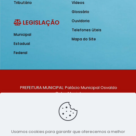
Tributário
Vídeos
Glossário
LEGISLAÇÃO
Ouvidoria
Telefones úteis
Municipal
Mapa do Site
Estadual
Federal
PREFEITURA MUNICIPAL: Palácio Municipal Osvaldo
Celso Maciel
ENDEREÇO: Praça Historiador Adalberto Paiva, nº 1,
Centro, São Bento do Una - PE. CEP: 553370-128
TELEFONE: (81) 99548-1569
E-MAIL: ouvidoria@saobentodouna.pe.gov.br
Siga-nos nas redes sociais:
Usamos cookies para garantir que oferecemos a melhor