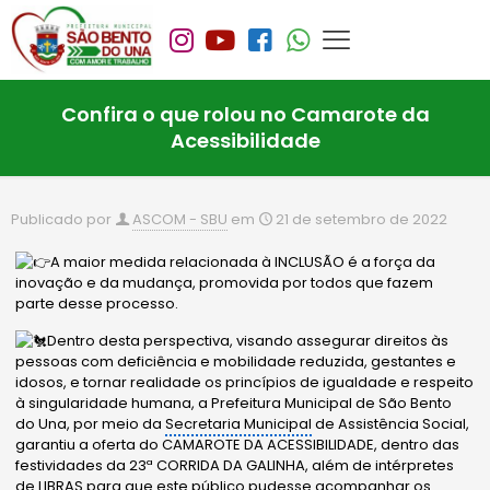
Confira o que rolou no Camarote da
Acessibilidade
Publicado por
ASCOM - SBU
em
21 de setembro de 2022
A maior medida relacionada à INCLUSÃO é a força da
inovação e da mudança, promovida por todos que fazem
parte desse processo.
Dentro desta perspectiva, visando assegurar direitos às
pessoas com deficiência e mobilidade reduzida, gestantes e
idosos, e tornar realidade os princípios de igualdade e respeito
à singularidade humana, a Prefeitura Municipal de São Bento
do Una, por meio da
Secretaria Municipal
de Assistência Social,
garantiu a oferta do CAMAROTE DA ACESSIBILIDADE, dentro das
festividades da 23ª CORRIDA DA GALINHA, além de intérpretes
de LIBRAS para que este público pudesse acompanhar os