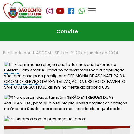
Convite
Publicado por
ASCOM - SBU
em
29 de janeiro de 2024
É com imensa alegria que todos nós que fazemos a
Gestão
Com Amor e Trabalho convidamos toda a população
são-bentense para prestigiar a CERIMÔNIA DE ASSINATURA DA
ORDEM DE SERVIÇO
DA REVITALIZAÇÃO DA UBS DO LOTEAMENTO
SANTO AFONSO, HOJE, às 19h, na frente da própria UBS.
Na oportunidade, também SERÃO ENTREGUES DUAS
AMBULÂNCIAS, para que o Município possa ampliar os serviços
na área da Saúde, oferecendo mais
eficiência
e qualidade!
Contamos com a presença de todos!