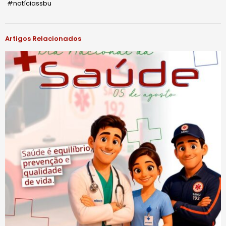
#notíciassbu
Artigos Relacionados