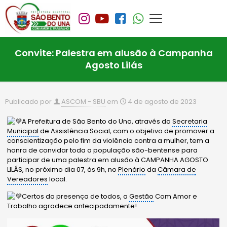
Convite: Palestra em alusão à Campanha
Agosto Lilás
Publicado por
ASCOM - SBU
em
4 de agosto de 2023
A Prefeitura de São Bento do Una, através da
Secretaria
Municipal
de Assistência Social, com o objetivo de promover a
conscientização pelo fim da violência contra a mulher, tem a
honra de convidar toda a população são-bentense para
participar de uma palestra em alusão à CAMPANHA AGOSTO
LILÁS, no próximo dia 07, às 9h, no
Plenário
da
Câmara de
Vereadores
local.
Certos da presença de todos, a
Gestão
Com Amor e
Trabalho agradece antecipadamente!