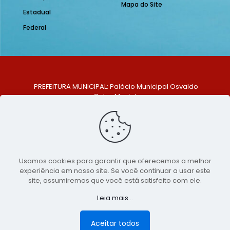
Mapa do Site
Estadual
Federal
PREFEITURA MUNICIPAL: Palácio Municipal Osvaldo
Celso Maciel
ENDEREÇO: Praça Historiador Adalberto Paiva, nº 1,
Centro, São Bento do Una - PE. CEP: 553370-128
TELEFONE: (81) 99548-1569
E-MAIL: ouvidoria@saobentodouna.pe.gov.br
Siga-nos nas redes sociais:
Usamos cookies para garantir que oferecemos a melhor
experiência em nosso site. Se você continuar a usar este
Copyright 2021-2026 - Assessoria de Comunicação da
site, assumiremos que você está satisfeito com ele.
Prefeitura de São Bento do Una - PE
Leia mais...
Página desenvolvida pela agência de
publicidade
LumusWeb - Agência Digital
Aceitar todos