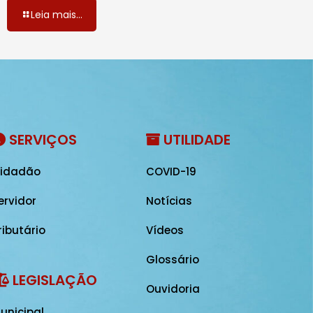
Leia mais...
SERVIÇOS
UTILIDADE
idadão
COVID-19
ervidor
Notícias
ributário
Vídeos
Glossário
LEGISLAÇÃO
Ouvidoria
unicipal