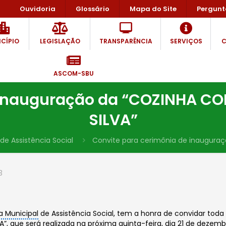
Ouvidoria
Glossário
Mapa do Site
Pergunt
CÍPIO
LEGISLAÇÃO
TRANSPARÊNCIA
SERVIÇOS
C
ASCOM-SBU
e inauguração da “COZINHA C
SILVA”
de Assistência Social
Convite para cerimônia de inaugura
3
a Municipal
de Assistência Social, tem a honra de convidar tod
 que será realizada na próxima quinta-feira, dia 21 de dezembr