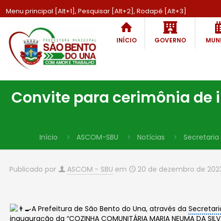
Menu principal [Alt+1], Pesquisar [Alt+2], Rodapé [Alt+3]
INÍCIO
GOVERNO
MUNI
Convite para cerimônia d
Início
ASCOM-SBU
Notícias
Secretaria 
Publicado por
ASCOM - SBU
em
20 de dezembro de 202
A Prefeitura de São Bento do Una, através da
Secretari
inauguração da “COZINHA COMUNITÁRIA MARIA NEUMA DA SILVA”,