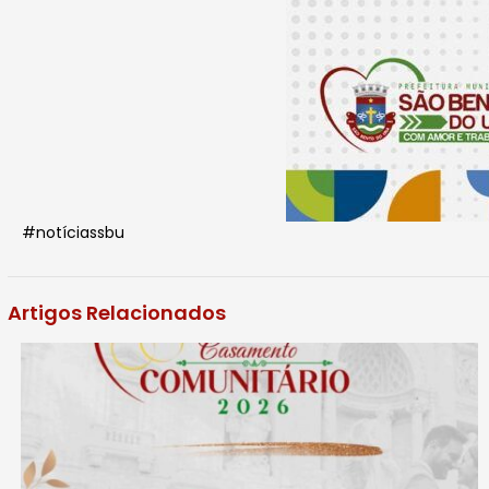
#notíciassbu
Artigos Relacionados