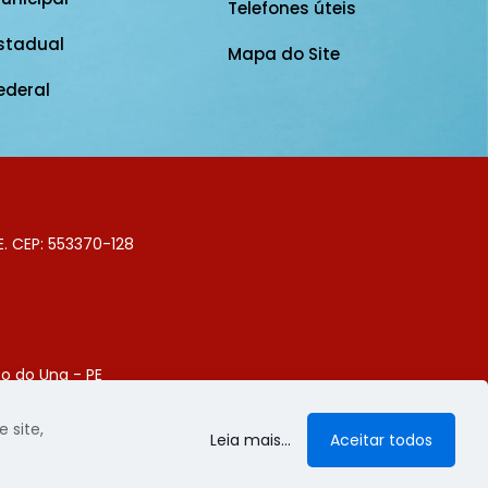
Telefones úteis
stadual
Mapa do Site
ederal
E. CEP: 553370-128
o do Una - PE
Digital
 site,
Leia mais...
Aceitar todos