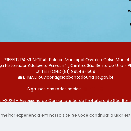
E
F
PREFEITURA MUNICIPAL: Palácio Municipal Osvaldo Celso Maciel
 Historiador Adalberto Paiva, nº 1, Centro, São Bento do Una - P
TELEFONE: (81) 99548-1569
E-MAIL: ouvidoria@saobentodouna.pe.gov.br
Siga-nos nas redes sociais:
21-2026 - Assessoria de Comunicação da Prefeitura de São Bent
 desenvolvida pela agência de publicidade
LumusWeb - Agência 
elhor experiência em nosso site. Se você continuar a usar este