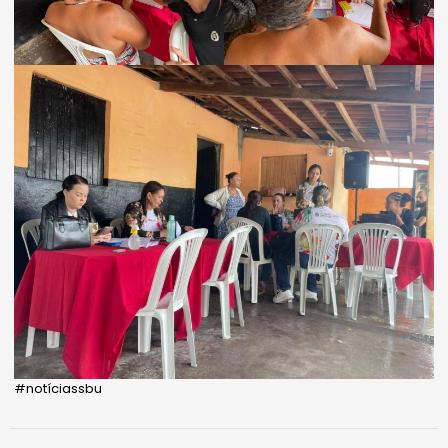
#notíciassbu