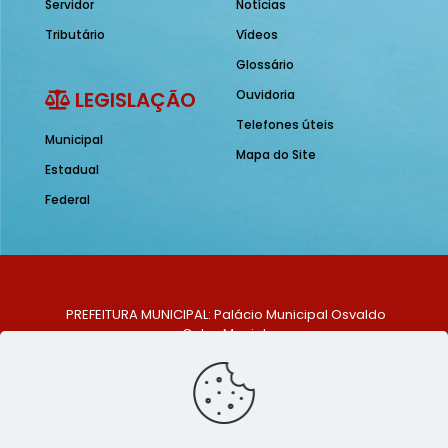
Servidor
Notícias
Tributário
Vídeos
Glossário
LEGISLAÇÃO
Ouvidoria
Telefones úteis
Municipal
Mapa do Site
Estadual
Federal
PREFEITURA MUNICIPAL: Palácio Municipal Osvaldo
Celso Maciel
ENDEREÇO: Praça Historiador Adalberto Paiva, nº 1,
Centro, São Bento do Una - PE. CEP: 553370-128
TELEFONE: (81) 99548-1569
E-MAIL: ouvidoria@saobentodouna.pe.gov.br
Siga-nos nas redes sociais: