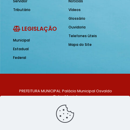
Servidor
Notícias
Tributário
Vídeos
Glossário
LEGISLAÇÃO
Ouvidoria
Telefones úteis
Municipal
Mapa do Site
Estadual
Federal
PREFEITURA MUNICIPAL: Palácio Municipal Osvaldo
Celso Maciel
ENDEREÇO: Praça Historiador Adalberto Paiva, nº 1,
Centro, São Bento do Una - PE. CEP: 553370-128
TELEFONE: (81) 99548-1569
E-MAIL: ouvidoria@saobentodouna.pe.gov.br
Siga-nos nas redes sociais: