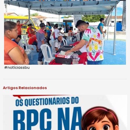
#notíciassbu
Artigos Relacionados