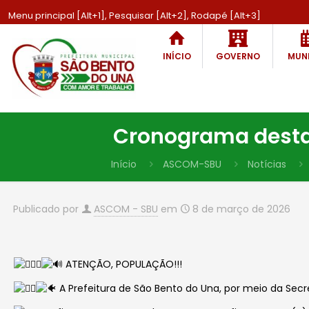
Menu principal [Alt+1], Pesquisar [Alt+2], Rodapé [Alt+3]
INÍCIO
GOVERNO
MUNI
Cronograma desta
Início
ASCOM-SBU
Notícias
Publicado por
ASCOM - SBU
em
8 de março de 2026
ATENÇÃO, POPULAÇÃO!!!
A Prefeitura de São Bento do Una, por meio da Secr