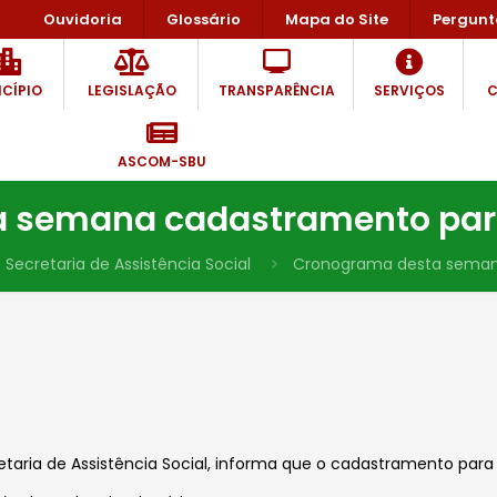
Ouvidoria
Glossário
Mapa do Site
Pergunt
CÍPIO
LEGISLAÇÃO
TRANSPARÊNCIA
SERVIÇOS
C
ASCOM-SBU
 semana cadastramento para 
Secretaria de Assistência Social
Cronograma desta semana
etaria de Assistência Social, informa que o cadastramento par