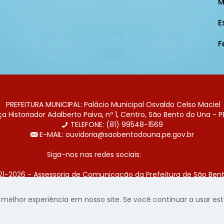
M
E
F
PREFEITURA MUNICIPAL: Palácio Municipal Osvaldo Celso Maciel
 Historiador Adalberto Paiva, nº 1, Centro, São Bento do Una - P
TELEFONE: (81) 99548-1569
E-MAIL: ouvidoria@saobentodouna.pe.gov.br
Siga-nos nas redes sociais:
21-2026 - Assessoria de Comunicação da Prefeitura de São Bent
 desenvolvida pela agência de publicidade
LumusWeb - Agência 
elhor experiência em nosso site. Se você continuar a usar este