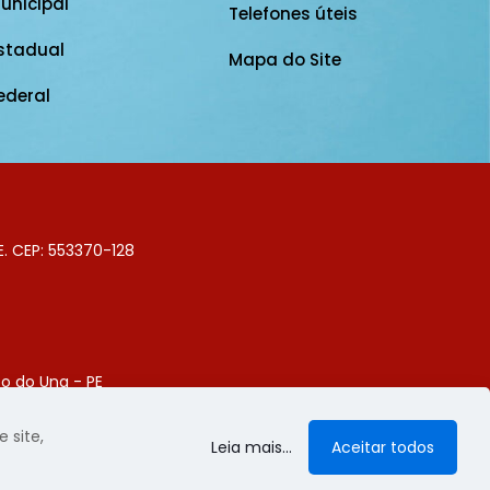
unicipal
Telefones úteis
stadual
Mapa do Site
ederal
E. CEP: 553370-128
o do Una - PE
Digital
 site,
Leia mais...
Aceitar todos