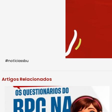
#notíciassbu
Artigos Relacionados