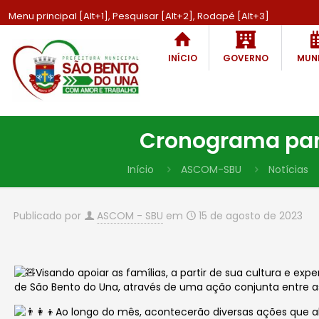
Menu principal [Alt+1], Pesquisar [Alt+2], Rodapé [Alt+3]
INÍCIO
GOVERNO
MUNI
Cronograma para 
Início
ASCOM-SBU
Notícias
Publicado por
ASCOM - SBU
em
15 de agosto de 2023
Visando apoiar as famílias, a partir de sua cultura e ex
de São Bento do Una, através de uma ação conjunta entre as 
Ao longo do mês, acontecerão diversas ações que 