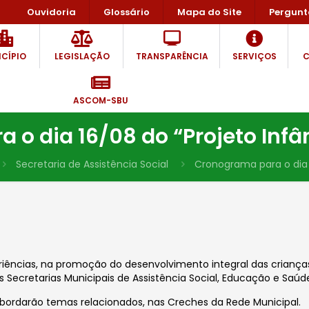
Ouvidoria
Glossário
Mapa do Site
Pergunt
CÍPIO
LEGISLAÇÃO
TRANSPARÊNCIA
SERVIÇOS
C
ASCOM-SBU
o dia 16/08 do “Projeto Infâ
Secretaria de Assistência Social
Cronograma para o dia 1
periências, na promoção do desenvolvimento integral das criança
Secretarias Municipais de Assistência Social, Educação e Saúde
abordarão temas relacionados, nas Creches da
Rede Municipal
.