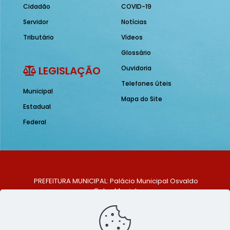
Cidadão
COVID-19
Servidor
Notícias
Tributário
Vídeos
Glossário
LEGISLAÇÃO
Ouvidoria
Telefones úteis
Municipal
Mapa do Site
Estadual
Federal
PREFEITURA MUNICIPAL: Palácio Municipal Osvaldo
Celso Maciel
ENDEREÇO: Praça Historiador Adalberto Paiva, nº 1,
Centro, São Bento do Una - PE. CEP: 553370-128
TELEFONE: (81) 99548-1569
E-MAIL: ouvidoria@saobentodouna.pe.gov.br