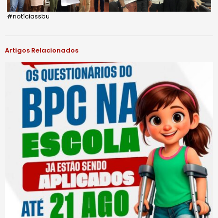
#notíciassbu
Artigos Relacionados