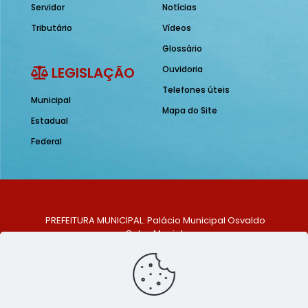
Servidor
Notícias
Tributário
Vídeos
Glossário
LEGISLAÇÃO
Ouvidoria
Telefones úteis
Municipal
Mapa do Site
Estadual
Federal
PREFEITURA MUNICIPAL: Palácio Municipal Osvaldo
Celso Maciel
ENDEREÇO: Praça Historiador Adalberto Paiva, nº 1,
Centro, São Bento do Una - PE. CEP: 553370-128
TELEFONE: (81) 99548-1569
E-MAIL: ouvidoria@saobentodouna.pe.gov.br