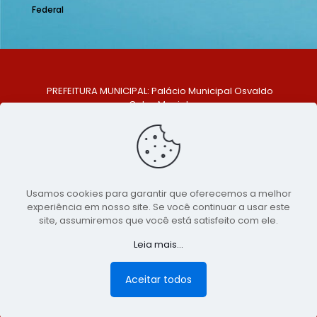
Federal
PREFEITURA MUNICIPAL: Palácio Municipal Osvaldo
Celso Maciel
ENDEREÇO: Praça Historiador Adalberto Paiva, nº 1,
Centro, São Bento do Una - PE. CEP: 553370-128
TELEFONE: (81) 99548-1569
E-MAIL: ouvidoria@saobentodouna.pe.gov.br
Siga-nos nas redes sociais:
Usamos cookies para garantir que oferecemos a melhor
experiência em nosso site. Se você continuar a usar este
Copyright 2021-2026 - Assessoria de Comunicação da
site, assumiremos que você está satisfeito com ele.
Prefeitura de São Bento do Una - PE
Leia mais...
Página desenvolvida pela agência de
publicidade
LumusWeb - Agência Digital
Aceitar todos