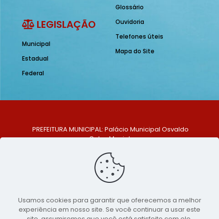
Glossário
LEGISLAÇÃO
Ouvidoria
Telefones úteis
Municipal
Mapa do Site
Estadual
Federal
PREFEITURA MUNICIPAL: Palácio Municipal Osvaldo
Celso Maciel
ENDEREÇO: Praça Historiador Adalberto Paiva, nº 1,
Centro, São Bento do Una - PE. CEP: 553370-128
TELEFONE: (81) 99548-1569
E-MAIL: ouvidoria@saobentodouna.pe.gov.br
Siga-nos nas redes sociais:
Usamos cookies para garantir que oferecemos a melhor
experiência em nosso site. Se você continuar a usar este
Copyright 2021-2026 - Assessoria de Comunicação da
site, assumiremos que você está satisfeito com ele.