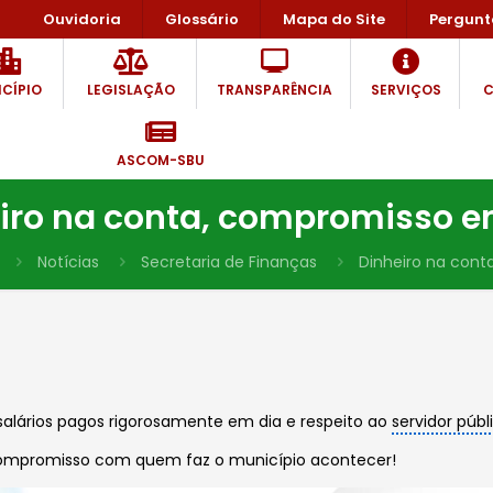
Ouvidoria
Glossário
Mapa do Site
Pergunt
CÍPIO
LEGISLAÇÃO
TRANSPARÊNCIA
SERVIÇOS
C
ASCOM-SBU
iro na conta, compromisso e
Notícias
Secretaria de Finanças
Dinheiro na cont
alários pagos rigorosamente em dia e respeito ao
servidor públ
compromisso com quem faz o município acontecer!