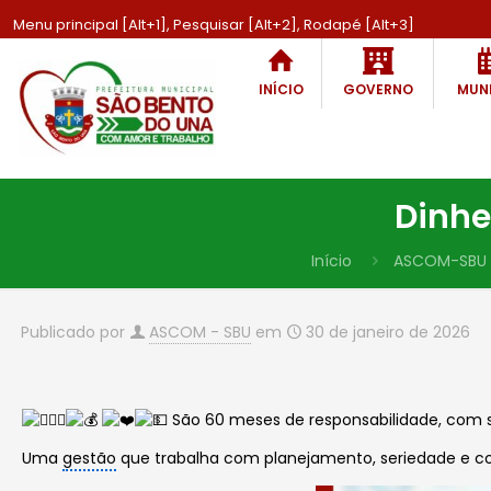
Menu principal [Alt+1], Pesquisar [Alt+2], Rodapé [Alt+3]
INÍCIO
GOVERNO
MUNI
Dinhe
Início
ASCOM-SBU
Publicado por
ASCOM - SBU
em
30 de janeiro de 2026
São 60 meses de responsabilidade, com s
Uma
gestão
que trabalha com planejamento, seriedade e 