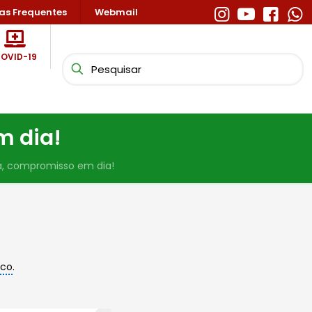
as Frequentes
Webmail
OVID-19
m dia!
a, compromisso em dia!
ico
.