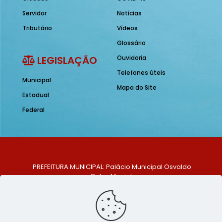
Servidor
Notícias
Tributário
Vídeos
Glossário
LEGISLAÇÃO
Ouvidoria
Telefones úteis
Municipal
Mapa do Site
Estadual
Federal
PREFEITURA MUNICIPAL: Palácio Municipal Osvaldo
Celso Maciel
ENDEREÇO: Praça Historiador Adalberto Paiva, nº 1,
Centro, São Bento do Una - PE. CEP: 553370-128
TELEFONE: (81) 99548-1569
E-MAIL: ouvidoria@saobentodouna.pe.gov.br