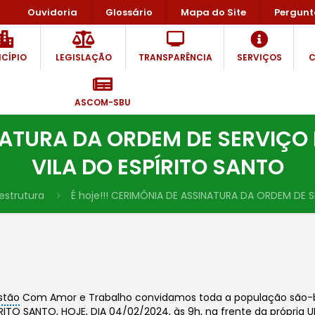
Ouvidoria
Glossário
Mapa do Site
Pergunt
CÍPIO
LEGISLAÇÃO
TRANSPARÊNCIA
SERVIÇOS
C
ASCOM-SBU
INATURA DA ORDEM DE SERVIÇO
VILA DO ESPÍRITO SANTO
estrutura
É hoje!!! CERIMÔNIA DE ASSINATURA DA ORDEM DE 
stão
Com Amor e Trabalho convidamos toda a população são-be
ITO SANTO, HOJE, DIA 04/02/2024, às 9h, na frente da própria U