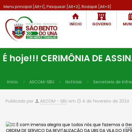
Menu principal [Alt+1], Pesquisar [Alt+2], Rodapé [Alt+3]
INÍCIO
GOVERNO
MUNI
É hoje!!! CERIMÔNIA DE ASS
Início
ASCOM-SBU
Notícias
Secretaria de Infra
Publicado por
ASCOM - SBU
em
4 de fevereiro de 2024
É com imensa alegria que todos nós que fazemos a
Ge
ORDEM DE SERVIÇO
DA REVITALIZAÇÃO DA UBS DA VILA DO ESPÍR