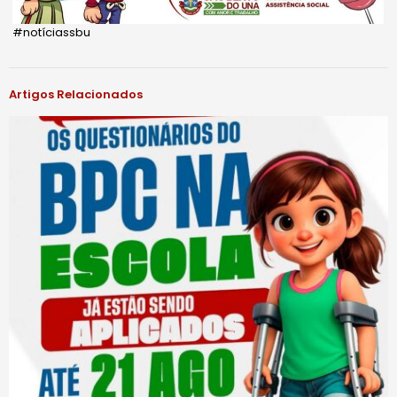
#notíciassbu
Artigos Relacionados