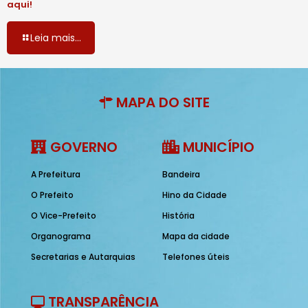
aqui!
Leia mais...
MAPA DO SITE
GOVERNO
MUNICÍPIO
A Prefeitura
Bandeira
O Prefeito
Hino da Cidade
O Vice-Prefeito
História
Organograma
Mapa da cidade
Secretarias e Autarquias
Telefones úteis
TRANSPARÊNCIA