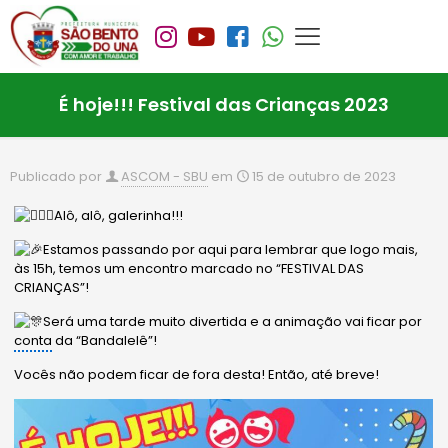
É hoje!!! Festival das Crianças 2023
Publicado por
ASCOM - SBU
em
15 de outubro de 2023
Alô, alô, galerinha!!!
Estamos passando por aqui para lembrar que logo mais,
às 15h, temos um encontro marcado no “FESTIVAL DAS
CRIANÇAS”!
Será uma tarde muito divertida e a animação vai ficar por
conta
da “Bandalelê”!
Vocês não podem ficar de fora desta! Então, até breve!