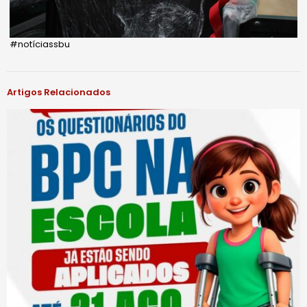
#notíciassbu
Artigos Relacionados