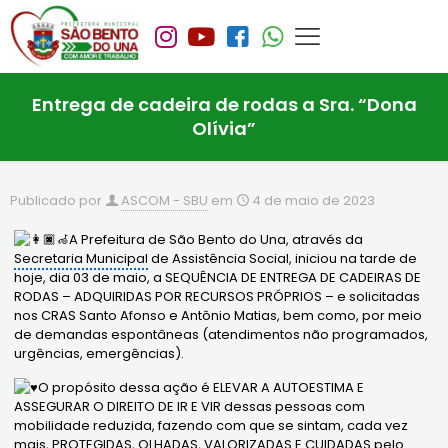
Entrega de cadeira de rodas a Sra. “Dona
Olívia”
Publicado por
ASCOM - SBU
em
4 de maio de 2023
A Prefeitura de São Bento do Una, através da
Secretaria Municipal
de Assistência Social, iniciou na tarde de
hoje, dia 03 de maio, a SEQUÊNCIA DE ENTREGA DE CADEIRAS DE
RODAS – ADQUIRIDAS POR RECURSOS PRÓPRIOS – e solicitadas
nos CRAS Santo Afonso e Antônio Matias, bem como, por meio
de demandas espontâneas (atendimentos não programados,
urgências, emergências).
O propósito dessa ação é ELEVAR A AUTOESTIMA E
ASSEGURAR O DIREITO DE IR E VIR dessas pessoas com
mobilidade
reduzida, fazendo com que se sintam, cada vez
mais, PROTEGIDAS, OLHADAS, VALORIZADAS E CUIDADAS pelo