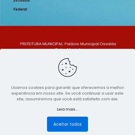
Estadual
Federal
PREFEITURA MUNICIPAL: Palácio Municipal Osvaldo
Celso Maciel
ENDEREÇO: Praça Historiador Adalberto Paiva, nº 1,
Centro, São Bento do Una - PE. CEP: 553370-128
TELEFONE: (81) 99548-1569
E-MAIL: ouvidoria@saobentodouna.pe.gov.br
Siga-nos nas redes sociais:
Usamos cookies para garantir que oferecemos a melhor
experiência em nosso site. Se você continuar a usar este
Copyright 2021-2026 - Assessoria de Comunicação da
site, assumiremos que você está satisfeito com ele.
Prefeitura de São Bento do Una - PE
Leia mais...
Página desenvolvida pela agência de
publicidade
LumusWeb - Agência Digital
Aceitar todos