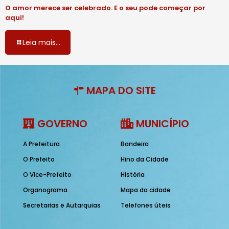
O amor merece ser celebrado. E o seu pode começar por
aqui!
Leia mais...
MAPA DO SITE
GOVERNO
MUNICÍPIO
A Prefeitura
Bandeira
O Prefeito
Hino da Cidade
O Vice-Prefeito
História
Organograma
Mapa da cidade
Secretarias e Autarquias
Telefones úteis