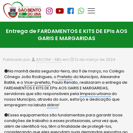
Entrega de FARDAMENTOS E KITS DE EPIs AOS
GARIS E MARGARIDAS
Publicado por
ASCOM - SBU
em
12 de março de 2024
🟠Na manhã desta segunda-feira, dia 11 de março, no Colégio
Cônego João Rodrigues, o
Prefeito
do Município, Alexandre
Batité, e o
Vice-prefeito
, Paulo Renato, realizaram a entrega de
FARDAMENTOS E KITS DE EPIs AOS GARIS E MARGARIDAS,
servidores que são responsáveis pela
limpeza urbana
do
nosso Município, através do suor, esforço e dedicação que
empregam na labuta
diária
!
🟠Esses equipamentos são fundamentais para garantir boas
condições de trabalho a esses profissionais, uma vez que,
além de identificá-los, têm a finalidade de protegê-los,
considerando que eles executam suas demandas expostos ao