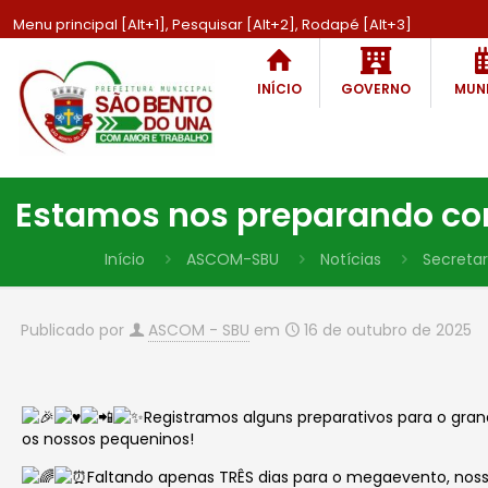
Menu principal [Alt+1], Pesquisar [Alt+2], Rodapé [Alt+3]
INÍCIO
GOVERNO
MUNI
Estamos nos preparando com
Início
ASCOM-SBU
Notícias
Secretar
Publicado por
ASCOM - SBU
em
16 de outubro de 2025
Registramos alguns preparativos para o gr
os nossos pequeninos!
Faltando apenas TRÊS dias para o megaevento, nossa