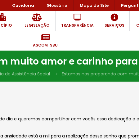
Ouvidoria
Glossário
Mapa do Site
Pergunt
CÍPIO
LEGISLAÇÃO
TRANSPARÊNCIA
SERVIÇOS
C
ASCOM-SBU
 muito amor e carinho para o
ia de Assistência Social
Estamos nos preparando com muito 
ande dia e queremos compartilhar com vocês essa dedicação e 
 ansiedade está a mil para a realização desse sonho que prome