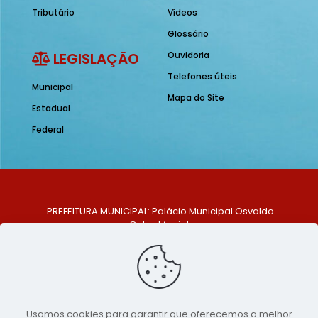
Tributário
Vídeos
Glossário
LEGISLAÇÃO
Ouvidoria
Telefones úteis
Municipal
Mapa do Site
Estadual
Federal
PREFEITURA MUNICIPAL: Palácio Municipal Osvaldo
Celso Maciel
ENDEREÇO: Praça Historiador Adalberto Paiva, nº 1,
Centro, São Bento do Una - PE. CEP: 553370-128
TELEFONE: (81) 99548-1569
E-MAIL: ouvidoria@saobentodouna.pe.gov.br
Siga-nos nas redes sociais:
Usamos cookies para garantir que oferecemos a melhor