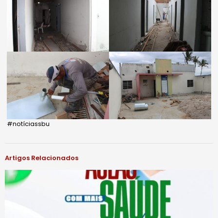
#notíciassbu
Artigos Relacionados