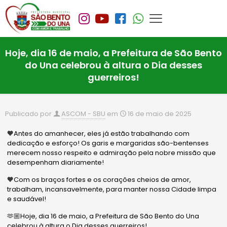
Hoje, dia 16 de maio, a Prefeitura de São Bento
do Una celebrou à altura o Dia desses
guerreiros!
Publicado por
ASCOM - SBU
em
16 de maio de 2025
🧡Antes do amanhecer, eles já estão trabalhando com
dedicação e esforço! Os garis e margaridas são-bentenses
merecem nosso respeito e admiração pela nobre missão que
desempenham diariamente!
🧡Com os braços fortes e os corações cheios de amor,
trabalham, incansavelmente, para manter nossa Cidade limpa
e saudável!
🫶🏼Hoje, dia 16 de maio, a Prefeitura de São Bento do Una
celebrou à altura o Dia desses guerreiros!