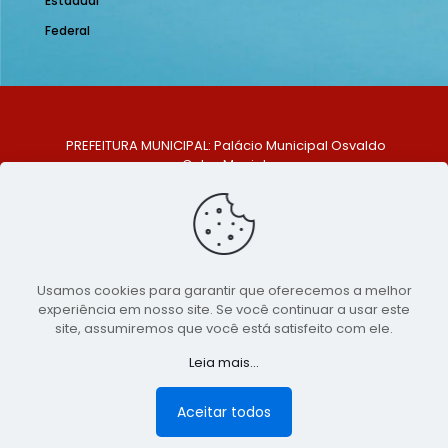
Estadual
Federal
PREFEITURA MUNICIPAL: Palácio Municipal Osvaldo
Celso Maciel
ENDEREÇO: Praça Historiador Adalberto Paiva, nº 1,
Centro, São Bento do Una - PE. CEP: 553370-128
TELEFONE: (81) 99548-1569
E-MAIL: ouvidoria@saobentodouna.pe.gov.br
Siga-nos nas redes sociais:
Usamos cookies para garantir que oferecemos a melhor
experiência em nosso site. Se você continuar a usar este
Copyright 2021-2026 - Assessoria de Comunicação da
site, assumiremos que você está satisfeito com ele.
Prefeitura de São Bento do Una - PE
Leia mais...
Página desenvolvida pela agência de
publicidade
LumusWeb - Agência Digital
Aceitar todos