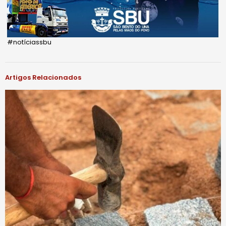
#notíciassbu
Artigos Relacionados