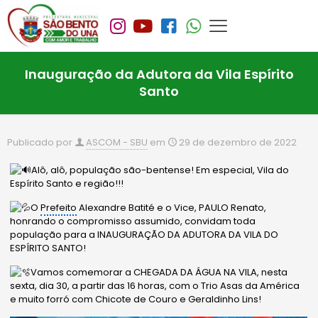
Inauguração da Adutora da Vila Espírito
Santo
Publicado por
ASCOM - SBU
em
29 de dezembro de 2022
Alô, alô, população são-bentense! Em especial, Vila do
Espírito Santo e região!!!
O
Prefeito
Alexandre Batité e o Vice, PAULO Renato,
honrando o compromisso assumido, convidam toda
população para a INAUGURAÇÃO DA ADUTORA DA VILA DO
ESPÍRITO SANTO!
Vamos comemorar a CHEGADA DA ÁGUA NA VILA, nesta
sexta, dia 30, a partir das 16 horas, com o Trio Asas da América
e muito forró com Chicote de Couro e Geraldinho Lins!