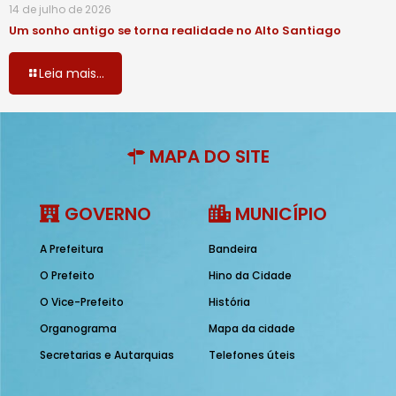
14 de julho de 2026
Um sonho antigo se torna realidade no Alto Santiago
Leia mais...
MAPA DO SITE
GOVERNO
MUNICÍPIO
A Prefeitura
Bandeira
O Prefeito
Hino da Cidade
O Vice-Prefeito
História
Organograma
Mapa da cidade
Secretarias e Autarquias
Telefones úteis