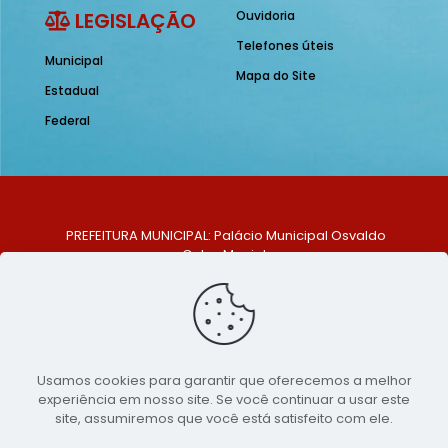
LEGISLAÇÃO
Ouvidoria
Telefones úteis
Municipal
Mapa do Site
Estadual
Federal
PREFEITURA MUNICIPAL: Palácio Municipal Osvaldo
Celso Maciel
ENDEREÇO: Praça Historiador Adalberto Paiva, nº 1,
Centro, São Bento do Una - PE. CEP: 553370-128
TELEFONE: (81) 99548-1569
E-MAIL: ouvidoria@saobentodouna.pe.gov.br
Siga-nos nas redes sociais:
Usamos cookies para garantir que oferecemos a melhor
experiência em nosso site. Se você continuar a usar este
Copyright 2021-2026 - Assessoria de Comunicação da
site, assumiremos que você está satisfeito com ele.
Prefeitura de São Bento do Una - PE