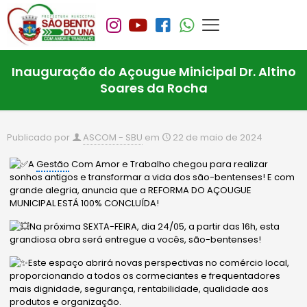
Inauguração do Açougue Minicipal Dr. Altino
Soares da Rocha
Publicado por
ASCOM - SBU
em
22 de maio de 2024
A
Gestão
Com Amor e Trabalho chegou para realizar
sonhos antigos e transformar a vida dos são-bentenses! E com
grande alegria, anuncia que a REFORMA DO AÇOUGUE
MUNICIPAL ESTÁ 100% CONCLUÍDA!
Na próxima SEXTA-FEIRA, dia 24/05, a partir das 16h, esta
grandiosa obra será entregue a vocês, são-bentenses!
Este espaço abrirá novas perspectivas no comércio local,
proporcionando a todos os cormeciantes e frequentadores
mais dignidade, segurança, rentabilidade, qualidade aos
produtos e organização.