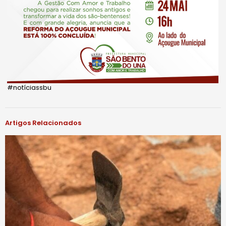
#notíciassbu
Artigos Relacionados