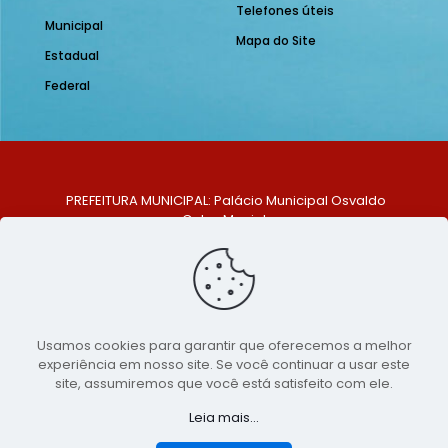
Telefones úteis
Municipal
Mapa do Site
Estadual
Federal
PREFEITURA MUNICIPAL: Palácio Municipal Osvaldo
Celso Maciel
ENDEREÇO: Praça Historiador Adalberto Paiva, nº 1,
Centro, São Bento do Una - PE. CEP: 553370-128
TELEFONE: (81) 99548-1569
E-MAIL: ouvidoria@saobentodouna.pe.gov.br
Siga-nos nas redes sociais:
Usamos cookies para garantir que oferecemos a melhor
experiência em nosso site. Se você continuar a usar este
Copyright 2021-2026 - Assessoria de Comunicação da
site, assumiremos que você está satisfeito com ele.
Prefeitura de São Bento do Una - PE
Leia mais...
Página desenvolvida pela agência de
publicidade
LumusWeb - Agência Digital