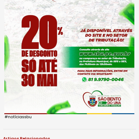
#notíciassbu
Artigos Relacionados