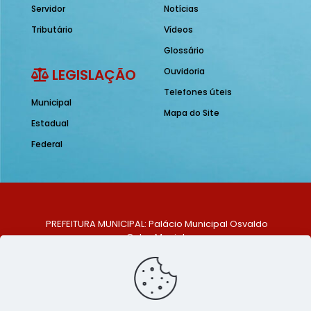
Servidor
Notícias
Tributário
Vídeos
Glossário
LEGISLAÇÃO
Ouvidoria
Telefones úteis
Municipal
Mapa do Site
Estadual
Federal
PREFEITURA MUNICIPAL: Palácio Municipal Osvaldo
Celso Maciel
ENDEREÇO: Praça Historiador Adalberto Paiva, nº 1,
Centro, São Bento do Una - PE. CEP: 553370-128
TELEFONE: (81) 99548-1569
E-MAIL: ouvidoria@saobentodouna.pe.gov.br