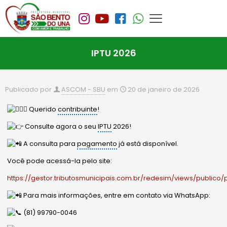
IPTU 2026
Publicado por
ASCOM - SBU
em
20 de janeiro de 2026
Querido
contribuinte
!
C
onsulte agora o seu
IPTU
2026!
A consulta para
pagamento
já está disponível.
Você pode acessá-la pelo site:
https://gestor.tributosmunicipais.com.br/redesim/views/publico/p
Para mais informações, entre em contato via WhatsApp:
(81) 99790-0046