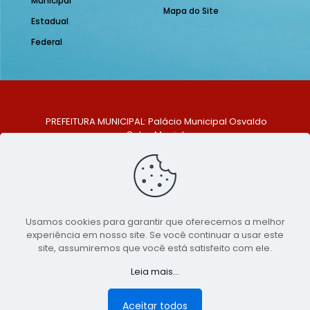
Municipal
Mapa do Site
Estadual
Federal
PREFEITURA MUNICIPAL: Palácio Municipal Osvaldo
Celso Maciel
ENDEREÇO: Praça Historiador Adalberto Paiva, nº 1,
Centro, São Bento do Una - PE. CEP: 553370-128
TELEFONE: (81) 99548-1569
E-MAIL: ouvidoria@saobentodouna.pe.gov.br
Siga-nos nas redes sociais:
Usamos cookies para garantir que oferecemos a melhor
experiência em nosso site. Se você continuar a usar este
Copyright 2021-2026 - Assessoria de Comunicação da
site, assumiremos que você está satisfeito com ele.
Prefeitura de São Bento do Una - PE
Leia mais...
Página desenvolvida pela agência de
publicidade
LumusWeb - Agência Digital
Aceitar todos