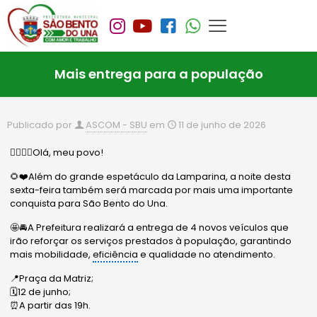
Mais entrega para a população
Publicado por
ASCOM - SBU
em
11 de junho de 2026
🙋🏻‍♂️✨Olá, meu povo!
🌻❤️Além do grande espetáculo da Lamparina, a noite desta
sexta-feira também será marcada por mais uma importante
conquista para São Bento do Una.
🤩🚘A Prefeitura realizará a entrega de 4 novos veículos que
irão reforçar os serviços prestados à população, garantindo
mais mobilidade,
eficiência
e qualidade no atendimento.
📍Praça da Matriz;
🗓️12 de junho;
⏰A partir das 19h.