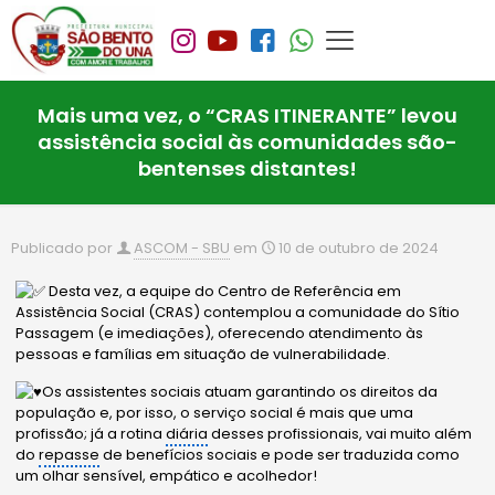
Mais uma vez, o “CRAS ITINERANTE” levou
assistência social às comunidades são-
bentenses distantes!
Publicado por
ASCOM - SBU
em
10 de outubro de 2024
Desta vez, a equipe do Centro de Referência em
Assistência Social (CRAS) contemplou a comunidade do Sítio
Passagem (e imediações), oferecendo atendimento às
pessoas e famílias em situação de vulnerabilidade.
Os assistentes sociais atuam garantindo os direitos da
população e, por isso, o serviço social é mais que uma
profissão; já a rotina
diária
desses profissionais, vai muito
além
do
repasse
de benefícios sociais e pode ser traduzida como
um olhar sensível, empático e acolhedor!