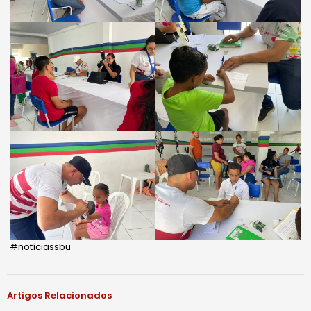
#notíciassbu
Artigos Relacionados