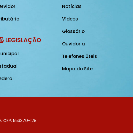
ervidor
Notícias
ributário
Vídeos
Glossário
LEGISLAÇÃO
Ouvidoria
unicipal
Telefones úteis
stadual
Mapa do Site
ederal
E. CEP: 553370-128