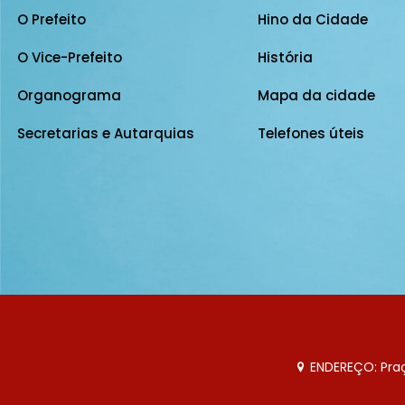
O Prefeito
Hino da Cidade
O Vice-Prefeito
História
Organograma
Mapa da cidade
Secretarias e Autarquias
Telefones úteis
ENDEREÇO: Praça