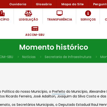
Ouvidoria
Glossário
Mapa do Site
Pergunt
CÍPIO
LEGISLAÇÃO
TRANSPARÊNCIA
SERVIÇOS
C
ASCOM-SBU
Momento histórico
OM-SBU
Notícias
Secretaria de Infraestrutura
Mom
olítica do nosso Município, o
Prefeito
do Município, Alexandre 
Ricardo Ferreira, José Adailton, Joaquim da Silva Costa e das 
enato, os Secretários Municipais, o Deputado Estadual Raul Hen