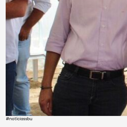
#notíciassbu