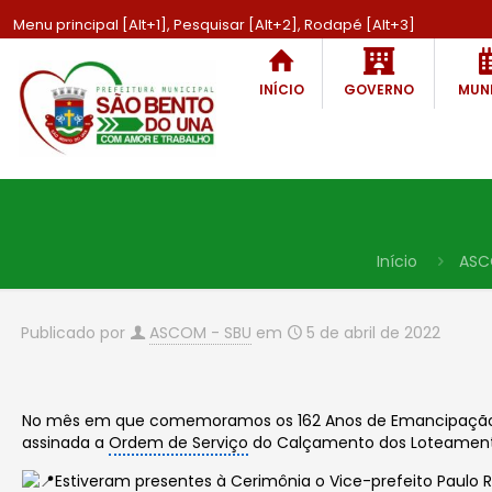
Menu principal [Alt+1], Pesquisar [Alt+2], Rodapé [Alt+3]
INÍCIO
GOVERNO
MUNI
Início
ASC
Publicado por
ASCOM - SBU
em
5 de abril de 2022
No mês em que comemoramos os 162 Anos de Emancipação P
assinada a
Ordem de Serviço
do Calçamento dos Loteamentos 
Estiveram presentes à Cerimônia o
Vice-prefeito
Paulo R