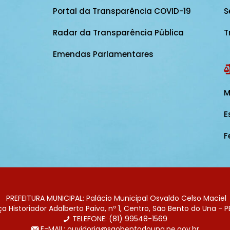
Portal da Transparência COVID-19
S
Radar da Transparência Pública
T
Emendas Parlamentares
M
E
F
PREFEITURA MUNICIPAL: Palácio Municipal Osvaldo Celso Maciel
 Historiador Adalberto Paiva, nº 1, Centro, São Bento do Una - P
TELEFONE: (81) 99548-1569
E-MAIL: ouvidoria@saobentodouna.pe.gov.br