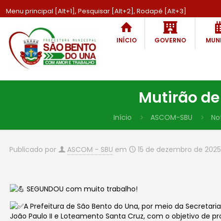
Menu principal [Alt+1], Pesquisar [Alt+2], Rodapé [Alt+3]
INÍCIO
GOVERNO
MUNI
Mutirão de
Início
ASCOM-SBU
No
Publicado por
ASCOM - SBU
em
15 de dezembro de 2025
SEGUNDOU com muito trabalho!
A Prefeitura de São Bento do Una, por meio da Secretar
João Paulo II e Loteamento Santa Cruz, com o objetivo de p