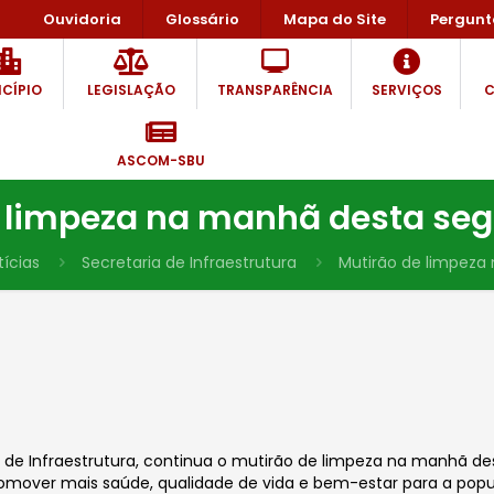
Ouvidoria
Glossário
Mapa do Site
Pergunt
CÍPIO
LEGISLAÇÃO
TRANSPARÊNCIA
SERVIÇOS
C
ASCOM-SBU
 limpeza na manhã desta se
tícias
Secretaria de Infraestrutura
Mutirão de limpeza
ia de Infraestrutura, continua o mutirão de limpeza na manhã d
romover mais saúde, qualidade de vida e bem-estar para a popu