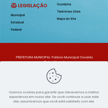
LEGISLAÇÃO
Ouvidoria
Telefones úteis
Municipal
Mapa do Site
Estadual
Federal
PREFEITURA MUNICIPAL: Palácio Municipal Osvaldo
Celso Maciel
ENDEREÇO: Praça Historiador Adalberto Paiva, nº 1,
Centro, São Bento do Una - PE. CEP: 553370-128
TELEFONE: (81) 99548-1569
E-MAIL: ouvidoria@saobentodouna.pe.gov.br
Siga-nos nas redes sociais:
Usamos cookies para garantir que oferecemos a melhor
experiência em nosso site. Se você continuar a usar este
Copyright 2021-2026 - Assessoria de Comunicação da
site, assumiremos que você está satisfeito com ele.
Prefeitura de São Bento do Una - PE