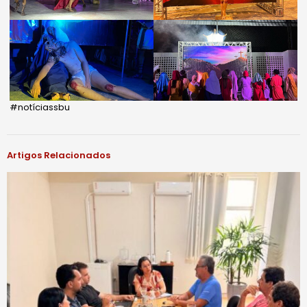
#notíciassbu
Artigos Relacionados