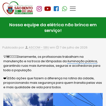
Nossa equipe da elétrica não brinca em
serviço!
Publicado por
ASCOM - SBU
em
7 de julho de 2026
💡🚧🙋🏻‍♂️✨Diariamente, os profissionais trabalham na
manutenção e na troca de lâmpadas da
iluminação pública
,
garantindo ruas mais iluminadas, seguras e acolhedoras para
toda a população.
❤️🚀São ações que fazem a diferença na rotina da cidade,
proporcionando mais segurança para quem transita pelas vias
e mais qualidade de vida para todos.