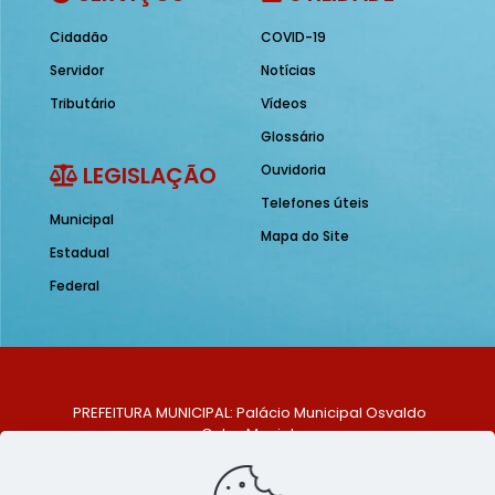
Cidadão
COVID-19
Servidor
Notícias
Tributário
Vídeos
Glossário
LEGISLAÇÃO
Ouvidoria
Telefones úteis
Municipal
Mapa do Site
Estadual
Federal
PREFEITURA MUNICIPAL: Palácio Municipal Osvaldo
Celso Maciel
ENDEREÇO: Praça Historiador Adalberto Paiva, nº 1,
Centro, São Bento do Una - PE. CEP: 553370-128