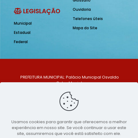
Glossário
LEGISLAÇÃO
Ouvidoria
Telefones úteis
Municipal
Mapa do Site
Estadual
Federal
PREFEITURA MUNICIPAL: Palácio Municipal Osvaldo
Celso Maciel
ENDEREÇO: Praça Historiador Adalberto Paiva, nº 1,
Centro, São Bento do Una - PE. CEP: 553370-128
TELEFONE: (81) 99548-1569
E-MAIL: ouvidoria@saobentodouna.pe.gov.br
Siga-nos nas redes sociais:
Usamos cookies para garantir que oferecemos a melhor
experiência em nosso site. Se você continuar a usar este
Copyright 2021-2026 - Assessoria de Comunicação da
site, assumiremos que você está satisfeito com ele.
Prefeitura de São Bento do Una - PE