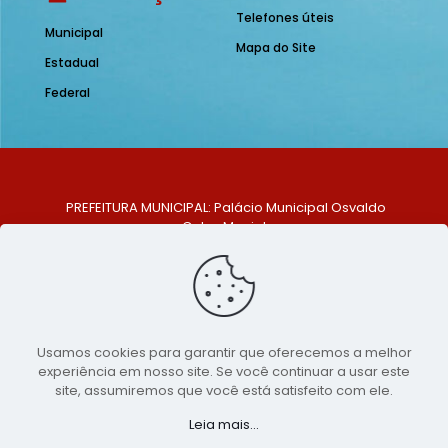
Telefones úteis
Municipal
Mapa do Site
Estadual
Federal
PREFEITURA MUNICIPAL: Palácio Municipal Osvaldo
Celso Maciel
ENDEREÇO: Praça Historiador Adalberto Paiva, nº 1,
Centro, São Bento do Una - PE. CEP: 553370-128
TELEFONE: (81) 99548-1569
E-MAIL: ouvidoria@saobentodouna.pe.gov.br
Siga-nos nas redes sociais:
Usamos cookies para garantir que oferecemos a melhor
experiência em nosso site. Se você continuar a usar este
Copyright 2021-2026 - Assessoria de Comunicação da
site, assumiremos que você está satisfeito com ele.
Prefeitura de São Bento do Una - PE
Leia mais...
Página desenvolvida pela agência de