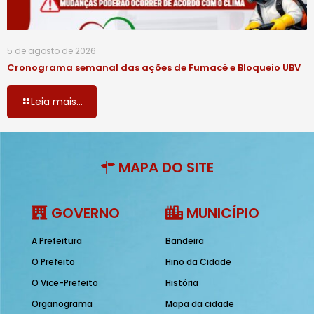
5 de agosto de 2026
Cronograma semanal das ações de Fumacê e Bloqueio UBV
Leia mais...
MAPA DO SITE
GOVERNO
MUNICÍPIO
A Prefeitura
Bandeira
O Prefeito
Hino da Cidade
O Vice-Prefeito
História
Organograma
Mapa da cidade