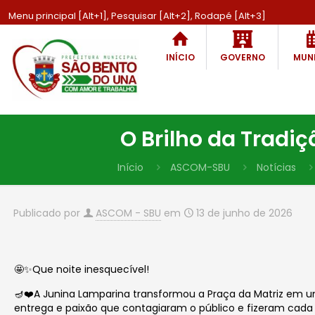
Menu principal [Alt+1], Pesquisar [Alt+2], Rodapé [Alt+3]
INÍCIO
GOVERNO
MUNI
O Brilho da Tradi
Início
ASCOM-SBU
Notícias
Publicado por
ASCOM - SBU
em
13 de junho de 2026
🤩✨Que noite inesquecível!
🪔❤️A Junina Lamparina transformou a Praça da Matriz em um
entrega e paixão que contagiaram o público e fizeram ca