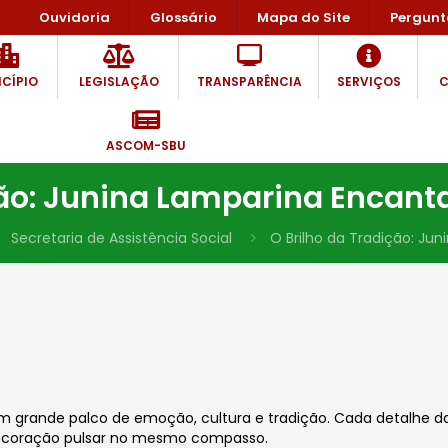
Ouvidoria
Glossário
Mapa do Site
Pergunt
CÍPIO
LEGISLAÇÃO
TRANSPARÊNCIA
SERVIÇOS
C
ASCOM-SBU
ção: Junina Lamparina Encanta
Secretaria de Assistência Social
O Brilho da Tradição: Ju
 grande palco de emoção, cultura e tradição. Cada detalhe da 
da coração pulsar no mesmo compasso.