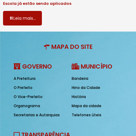
Escola já estão sendo aplicados
Leia mais...
MAPA DO SITE
GOVERNO
MUNICÍPIO
A Prefeitura
Bandeira
O Prefeito
Hino da Cidade
O Vice-Prefeito
História
Organograma
Mapa da cidade
Secretarias e Autarquias
Telefones úteis
TRANSPARÊNCIA