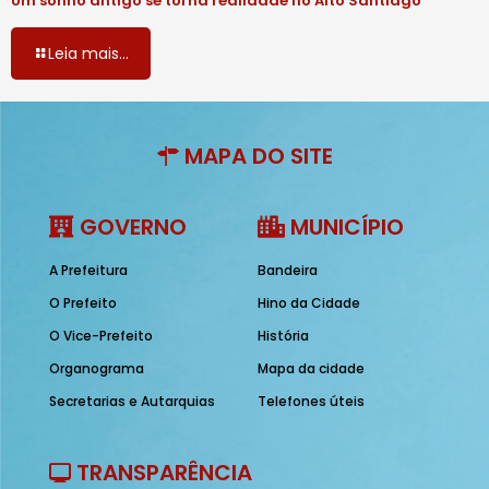
Um sonho antigo se torna realidade no Alto Santiago
Leia mais...
MAPA DO SITE
GOVERNO
MUNICÍPIO
A Prefeitura
Bandeira
O Prefeito
Hino da Cidade
O Vice-Prefeito
História
Organograma
Mapa da cidade
Secretarias e Autarquias
Telefones úteis
TRANSPARÊNCIA