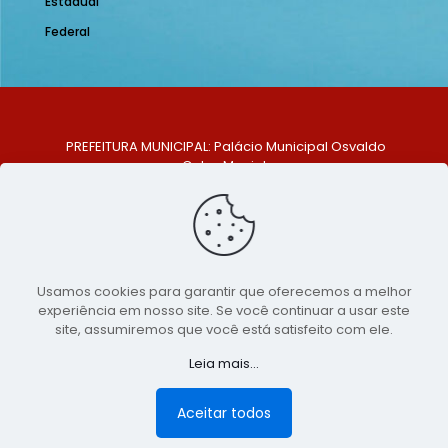
Estadual
Federal
PREFEITURA MUNICIPAL: Palácio Municipal Osvaldo
Celso Maciel
ENDEREÇO: Praça Historiador Adalberto Paiva, nº 1,
Centro, São Bento do Una - PE. CEP: 553370-128
TELEFONE: (81) 99548-1569
E-MAIL: ouvidoria@saobentodouna.pe.gov.br
Siga-nos nas redes sociais:
Usamos cookies para garantir que oferecemos a melhor
experiência em nosso site. Se você continuar a usar este
Copyright 2021-2026 - Assessoria de Comunicação da
site, assumiremos que você está satisfeito com ele.
Prefeitura de São Bento do Una - PE
Leia mais...
Página desenvolvida pela agência de
publicidade
LumusWeb - Agência Digital
Aceitar todos