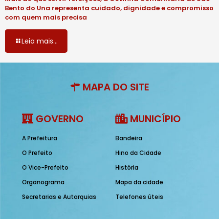
Bento do Una representa cuidado, dignidade e compromisso
com quem mais precisa
Leia mais...
MAPA DO SITE
GOVERNO
MUNICÍPIO
A Prefeitura
Bandeira
O Prefeito
Hino da Cidade
O Vice-Prefeito
História
Organograma
Mapa da cidade
Secretarias e Autarquias
Telefones úteis