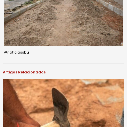
#notíciassbu
Artigos Relacionados