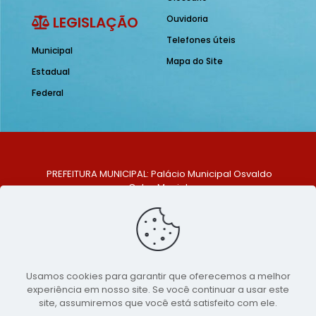
LEGISLAÇÃO
Ouvidoria
Telefones úteis
Municipal
Mapa do Site
Estadual
Federal
PREFEITURA MUNICIPAL: Palácio Municipal Osvaldo
Celso Maciel
ENDEREÇO: Praça Historiador Adalberto Paiva, nº 1,
Centro, São Bento do Una - PE. CEP: 553370-128
TELEFONE: (81) 99548-1569
E-MAIL: ouvidoria@saobentodouna.pe.gov.br
Siga-nos nas redes sociais:
Usamos cookies para garantir que oferecemos a melhor
experiência em nosso site. Se você continuar a usar este
Copyright 2021-2026 - Assessoria de Comunicação da
site, assumiremos que você está satisfeito com ele.
Prefeitura de São Bento do Una - PE