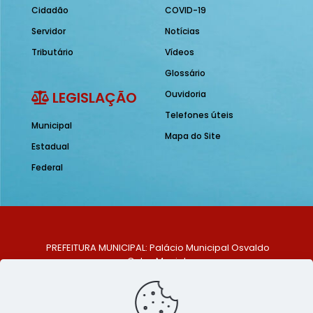
Cidadão
COVID-19
Servidor
Notícias
Tributário
Vídeos
Glossário
LEGISLAÇÃO
Ouvidoria
Telefones úteis
Municipal
Mapa do Site
Estadual
Federal
PREFEITURA MUNICIPAL: Palácio Municipal Osvaldo
Celso Maciel
ENDEREÇO: Praça Historiador Adalberto Paiva, nº 1,
Centro, São Bento do Una - PE. CEP: 553370-128
TELEFONE: (81) 99548-1569