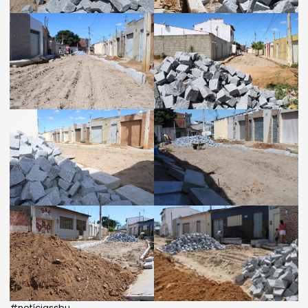
#notíciassbu